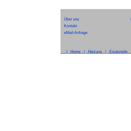
Über uns
Kontakt
eMail-Anfrage
|
Home |
Heizung |
Ersatzteile 