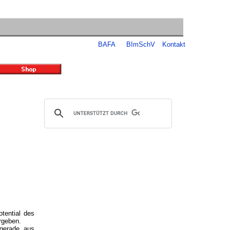
BAFA
BImSchV
Kontakt
tential des
rgeben.
 gerade aus